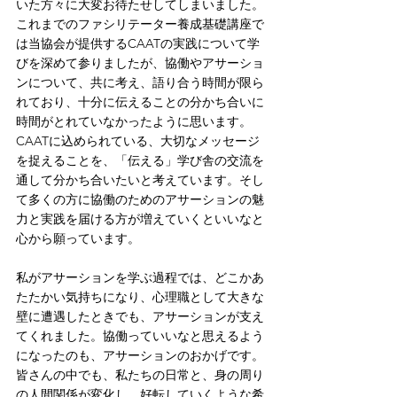
いた方々に大変お待たせしてしまいました。
これまでのファシリテーター養成基礎講座で
は当協会が提供するCAATの実践について学
びを深めて参りましたが、協働やアサーショ
ンについて、共に考え、語り合う時間が限ら
れており、十分に伝えることの分かち合いに
時間がとれていなかったように思います。
CAATに込められている、大切なメッセージ
を捉えることを、「伝える」学び舎の交流を
通して分かち合いたいと考えています。そし
て多くの方に協働のためのアサーションの魅
力と実践を届ける方が増えていくといいなと
心から願っています。
私がアサーションを学ぶ過程では、どこかあ
たたかい気持ちになり、心理職として大きな
壁に遭遇したときでも、アサーションが支え
てくれました。協働っていいなと思えるよう
になったのも、アサーションのおかげです。
皆さんの中でも、私たちの日常と、身の周り
の人間関係が変化し、好転していくような希