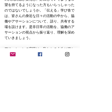
望を持てるようになった方もいらっしゃった
のではないでしょうか。「伝える」学び舎で
は、皆さんの身近な日々の活動の中から、協
働やアサーションについて、語り、共有する
場を設けます。是非日常の活動を、協働のア
サーションの視点から振り返り、理解を深め
ていきましょう。
アサーションの実践は、私たちの人生に確か
な力を注いでくれます。協働のためのアサー
ションは、何を目指しているのか、「伝え
る」学び舎で共に探っていけたらと思いま
す！是非、その前に「伝える」学び舎の土台
になる、「深める」学び舎にもふるってご参
加ください！！（申し込みは前日まで）
 隅谷理子