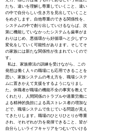
たち、違いを理解し尊重していくこと、違い
の中で自分らしい生き方を見出していくこと
をめざします。自他尊重のできる関係性を、
システムの中で創り出していけるならば、次
第に機能していなかったシステムも歯車がま
わりはじめ、悪循環から好循環へと少しずつ
変化をしていく可能性があります。そしてそ
の家族には新たな関係性が生まれていくので
す。
  私は、家族療法の訓練を受けながら、この
発想は働く人々の職場にも応用できることを
思い、家族システムの考え方を、職場システ
ムに置きかえて支援をするようになりまし
た。休職者が職場の機能不全の事実を教えて
くれたり、人間関係のトラブルや過重労働に
よる精神的負担による高ストレス者の増加な
どで、職場システムで生じている問題が見え
てきたりします。職場のひとりひとりが尊重
され、それぞれが力を発揮できること、皆が
自分らしいライフキャリアをつむいでいける