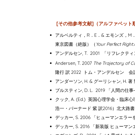
[その他参考文献]（アルファベット
アルベルティ，R．E．& エモンズ，M．
東京図書（絶版）（
Your Perfect Right:
アンデルセン, T. 2001 「リフレ
Andersen, T. 2007
The Trajectory of 
隆行 訳 2022 トム・アンデルセン
ア
ンダーソン, H. & グーリシャン, H
​​ブルスティン, D. L. 2019 「人
​クック, A. (Ed.) 英国心理学
浩一・バーナード 紫
訳2016）北大路書
デッカー, S. 2006 「ヒューマン
デッカー, S. 2016 「新装版 ヒュ