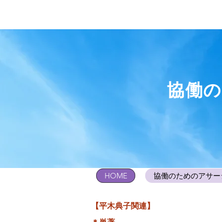
協働
HOME
協働のためのアサー
【平木典子関連】