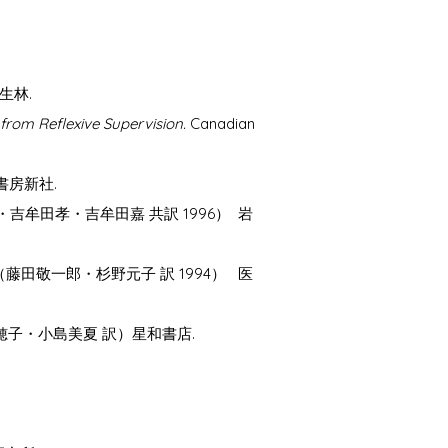
生林.
from Reflexive Supervision.
Canadian
書房新社.
牟田孝・吉牟田嘉 共訳 1996） 岩
田敬一郎・杉野元子 訳 1994） 医
穂子・小島美夏 訳）星和書店.