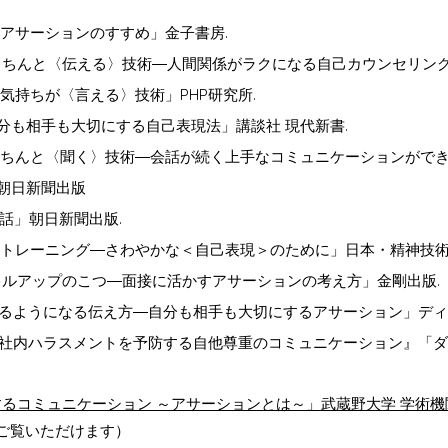
とアサーションのすすめ」金子書房.
をきちんと〈伝える〉技術―人間関係がラクになる自己カウンセリング
の気持ちが〈言える〉技術」PHP研究所.
自分も相手も大切にする自己表現法」講談社 現代新書.
をきちんと〈聞く〉技術―会話が続く上手なコミュニケーションができる
」朝日新聞出版
の話」朝日新聞出版.
ョン・トレーニング―さわやかな＜自己表現＞のために」日本・精神技術
スキルアップのこつ―面接に活かすアサーションの考え方」金剛出版.
えるようになる伝え方―自分も相手も大切にするアサーション」ディス
―社内ハラスメントを予防する自他尊重のコミュニケーション』「ダイ
するコミュニケーション ～アサーションとは～」武蔵野大学 学術
ご覧いただけます）