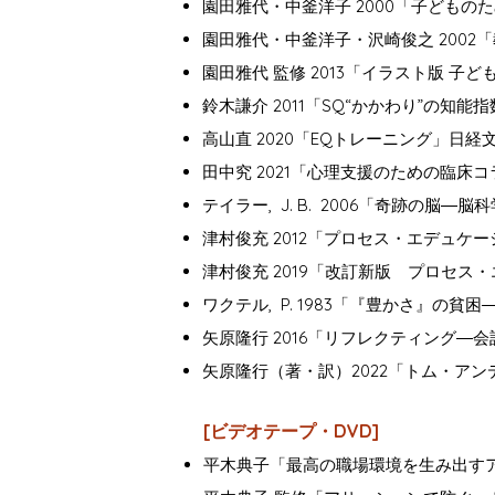
園田雅代・中釜洋子 2000「子どもの
園田雅代・中釜洋子・沢崎俊之 2002
園田雅代 監修 2013「イラスト版 
鈴木謙介 2011「SQ“かかわり”の知
高山直 2020「EQトレーニング」日経
田中究 2021「心理支援のための臨
テイラー, J. B. 2006「奇跡の脳―
津村俊充 2012「プロセス・エデュ
津村俊充 2019「改訂新版 プロセス
ワクテル, P. 1983「『豊かさ』の貧
矢原隆行 2016「リフレクティング―
矢原隆行（著・訳）2022「トム・ア
[ビデオテープ・DVD]
平木典子「最高の職場環境を生み出すア