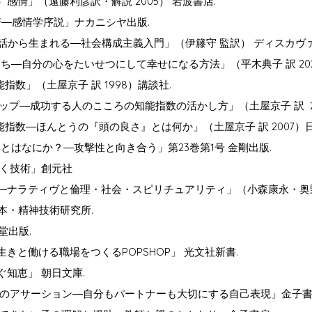
る）感情」（遠藤利彦訳・解説 2005） 岩波書店.
感情―感情学序説」ナカニシヤ出版.
はいつも対話から生まれる―社会構成主義入門」（伊籐守 監訳） ディスカ
なきもち―自分の心をたいせつにして幸せになる方法」（平木典子 訳 20
知能指数」（土屋京子 訳 1998）講談社.
ーダーシップ―成功する人のこころの知能指数の活かし方」（土屋京子 訳 
方の知能指数―ほんとうの『頭の良さ』とは何か」（土屋京子 訳 2007
 怒りとはなにか？―攻撃性と向き合う」第23巻第1号 金剛出版.
聞く技術」創元社
ンズ―ナラティヴと倫理・社会・スピリチュアリティ」（小森康永・奥野光
日本・精神技術研究所.
堂出版.
生きと働ける職場をつくるPOPSHOP」 光文社新書.
ぐ知恵」 朝日文庫.
ためのアサーション―自分もパートナーも大切にする自己表現」金子書