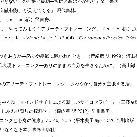
ールできない子の理解と援助―教師と親のかかわり」金子書房.
の知能指数』が見えてくる」 現代書林.
」（eqPress訳）径書房.
とわたし―やってみよう！アサーティブトレーニング」（eqPress訳）原
 A., Hatch, K., & Wong-Wylie, G. (2004)
Courageous Practice: Tales 
とどうつきあうか―怒りや憂鬱に襲われたとき」（菅靖彦 訳 1998）河出
「自己表現トレーニング―ありのままの自分を生きるために」（高山巌・吉
めのアサーティブ・トレーニング―さわやかな自分を主張する法」（藤
る心、心をみる脳―マインドサイトによる新しいサイコセラピー」（三藤奈
 2011「しあわせ育児の脳科学」（森内薫 訳 2012）早川書房.
と心身の健康」Vol.46, No.3（平木典子 編）2020 金剛出版.
がいなくなる本」青春出版社.