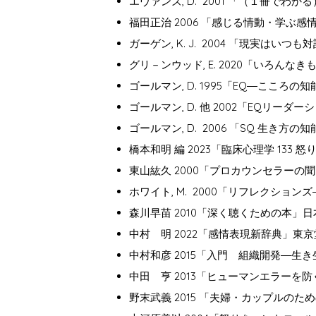
エヴァンズ, D. 2001 「（１冊でわか
福田正治 2006 「感じる情動・学ぶ
ガーゲン, K. J. 2004 「現実
グリ－ンウッド, E. 2020「いろん
ゴールマン, D. 1995「EQ―こころの
ゴールマン, D. 他 2002「EQリ
ゴールマン, D. 2006 「SQ 生き
橋本和明 編 2023「臨床心理学 133
東山紘久 2000「プロカウンセラーの
ホワイト, M. 2000「リフレクショ
森川早苗 2010「深く聴くための本」
中村 明 2022「感情表現新辞典」東京
中村和彦 2015「入門 組織開発―生き
中田 亨 2013「ヒューマンエラーを防
野末武義 2015 「夫婦・カップルの