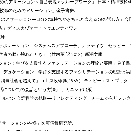
ためのアサーション＜自己表現＞グループワーク」 日本・精神技術研
「教師のためのアサーション」金子書房.
子どものアサーション―自分の気持ちがきちんと言える38の話し方」合同
能指数」ディスカヴァー・トゥエンティワン.
文庫
床コラボレーション―システムズアプローチ、ナラティヴ・セラピー、
脳科学者の脳が壊れたとき」（竹内薫 訳 2012）新潮文庫.
ケーション：学びを支援するファシリテーションの理論と実際」金子書
・エデュケーション―学びを支援するファシリテーションの理論と実際
困―消費社会を超えて」（土屋政雄 訳 1985） ティビーエス・ブリタニ
会話についての会話という方法」 ナカニシヤ出版.
ンデルセン 会話哲学の軌跡―リフレクティング・チームからリフレク
サーションの神髄」医療情報研究所.