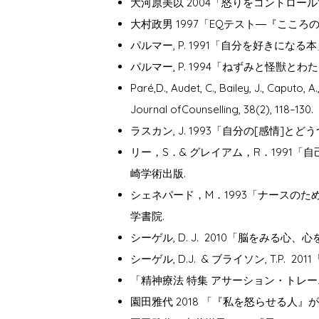
大河原美以 2004「怒りをコントロ
大村政男 1997「EQテスト―『こころ
パルマー, P. 1991「自分を好きになる本
パルマー, P. 1994「ねずみと怪獣
Paré,D., Audet, C., Bailey, J., Caputo,
Journal ofCounselling, 38(2), 118–130.
ラスカン, J. 1993「自分の[感情]
リー，S．& グレイアム，R．1991
崎学術出版.
シェネパード，M．1993「ナースのた
学書院.
シーゲル, D. J. 2010「脳をみ
シーゲル, D.J. & ブライソン, T.P.
「精神療法 特集 アサーション・トレーニング
園田雅代 2018 「『私を怒らせる人』