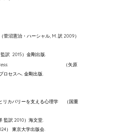
沼憲治・ハーシャル, M. 訳 2009）
訳 2015）金剛出版.
rocess.
（矢原
ロセスへ. 金剛出版.
域ケアとリカバリーを支える心理学 （国重
監訳 2010）海文堂.
24） 東京大学出版会.