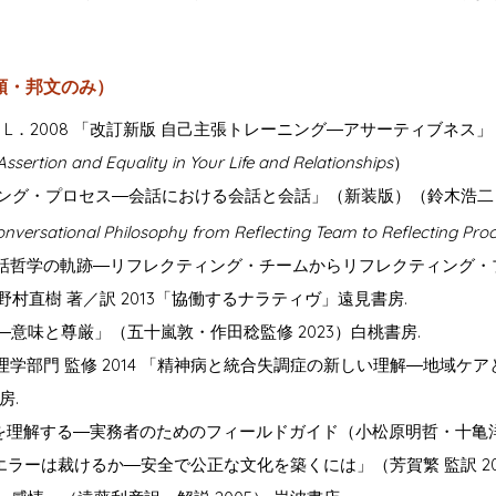
順・邦文のみ）
L．2008 「改訂新版 自己主張トレーニング―アサーティブネス」（菅
Assertion and Equality in Your Life and Relationships
）
クティング・プロセス―会話における会話と会話」（新装版）（鈴木浩二 監
Conversational Philosophy from Reflecting Team to Reflecting P
 会話哲学の軌跡―リフレクティング・チームからリフレクティング・プ
. 著 野村直樹 著／訳 2013「協働するナラティヴ」遠見書房.
間の仕事―意味と尊厳」（五十嵐敦・作田稔監修 2023）白桃書房.
会・臨床心理学部門 監修 2014 「精神病と統合失調症の新しい理解―地
房.
エラーを理解する―実務者のためのフィールドガイド（小松原明哲・十亀洋 
ーマンエラーは裁けるか―安全で公正な文化を築くには」（芳賀繁 監訳 20