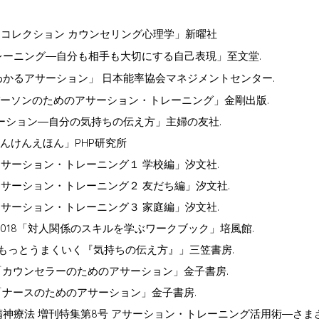
ードコレクション カウンセリング心理学」新曜社
トレーニング―自分も相手も大切にする自己表現」至文堂.
しくわかるアサーション」 日本能率協会マネジメントセンター.
スパーソンのためのアサーション・トレーニング」金剛出版.
アサーション―自分の気持ちの伝え方」主婦の友社.
たんけんえほん」PHP研究所
 「アサーション・トレーニング１ 学校編」汐文社.
 「アサーション・トレーニング２ 友だち編」汐文社.
 「アサーション・トレーニング３ 家庭編」汐文社.
 2018「対人関係のスキルを学ぶワークブック」培風館.
ともっとうまくいく『気持ちの伝え方』」三笠書房.
2「カウンセラーのためのアサーション」金子書房.
「ナースのためのアサーション」金子書房.
「精神療法 増刊特集第8号 アサーション・トレーニング活用術―さ